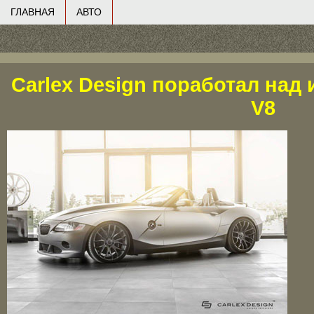
ГЛАВНАЯ
АВТО
Carlex Design поработал над
V8