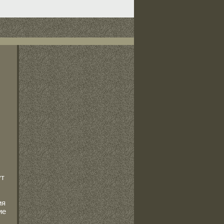
ут
ия
ие