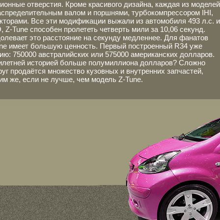
онные отверстия. Кроме красивого дизайна, каждая из моделей
аспределительным валом и поршнями, турбокомпрессором IHI,
торами. Все эти модификации выжали из автомобиля 493 л.с. и
 Z-Tune способен пролететь четверть мили за 10,06 секунд.
олевает это расстояние на секунду медленнее. Для фанатов
ne имеет большую ценность. Первый построенный R34 уже
ию: 750000 австралийских или 575000 американских долларов.
тилетней историей больше полумиллиона долларов? Сложно
круг продаётся множество кузовных и внутренних запчастей,
им же, если не лучше, чем модель Z-Tune.