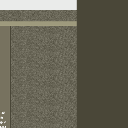
той
ge
ним
вым