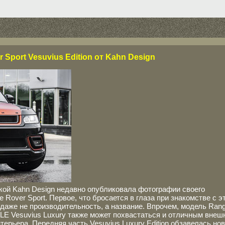
 Sport Vesuvius Edition от Kahn Design
кой Kahn Design недавно опубликовала фотографии своего
 Rover Sport. Первое, что бросается в глаза при знакомстве с э
 даже не производительность, а название. Впрочем, модель Ran
0 LE Vesuvius Luxury также может похвастаться и отличным внеш
ерьера. Передняя часть Vesuvius Luxury Edition обзавелась но