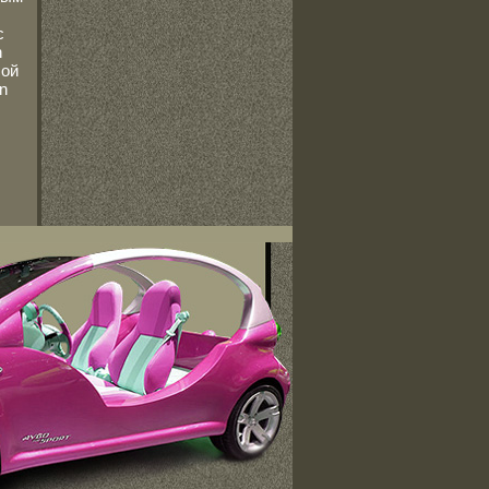
с
n
сой
n