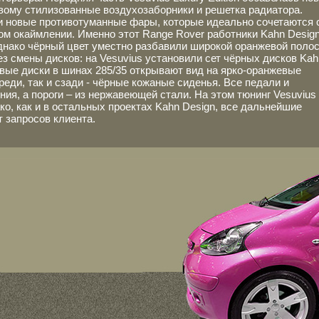
вому стилизованные воздухозаборники и решетка радиатора.
и новые противотуманные фары, которые идеально сочетаются 
ом окаймлении. Именно этот Range Rover работники Kahn Desig
однако чёрный цвет уместно разбавили широкой оранжевой поло
ез смены дисков: на Vesuvius установили сет чёрных дисков Kah
вые диски в шинах 285/35 открывают вид на ярко-оранжевые
реди, так и сзади - чёрные кожаные сиденья. Все педали и
я, а пороги – из нержавеющей стали. На этом тюнинг Vesuvius
нако, как и в остальных проектах Kahn Design, все дальнейшие
 запросов клиента.