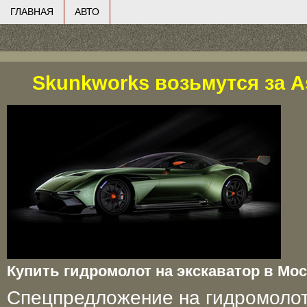
ГЛАВНАЯ
АВТО
Skunkworks возьмутся за As
Купить гидромолот на экскаватор в Мо
Спецпредложение на гидромолот 