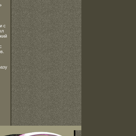
»
и с
ыл
ежий
с
в.
разу