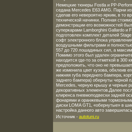
Немецкие тюнеры Fostla и PP-Perfor
седана Mercedes E63 AMG. Парни из 
сделав его невероятно ярким, в то 
технической начинки. Полная стоимо
демонстрации его возможностей был
суперкарами Lamborghini Gallardo и 
подготовлен комплект деталей Stage 
софт электронного блока управлени
воздушными фильтрами и полностью
557 до 720 лошадиных сил, а максим
Помимо этого был удален ограничит
находится где-то за отметкой в 300 
предположить, что оно не превышает 
же изменила цвет кузова, обклеив ег
нижняя губа переднего бампера, кор
заднего бампера) обернуты черной 
Mercedes, черную крышу и черные ра
декоративных элементов.Далее посл
клиренса пневмоподвески задней ос
фонарями и оранжевыми тормозными
диски LOMA GT1, «обернутые» в шины
настройка данного авто завершилась
Источник -
autotuni.ru