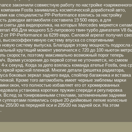
mance закончили совместную работу по настройке «заряженного
компании Fostla занимались косметической доработкой авто,
время как специалисты PP-Performance взялись за настройку
сть доводки автомобиля составила 19 500 евро, а для
и сняты два видеоролика, на которых Mercedes меряется силам
Ferrari 458.Для мощного 5,5-литрового твин-турбо двигателя V8 б
2 от PP-Performance за 6299 евро. Силовой агрегат получил св
я, высокоэффективную систему впуска со спортивными
 новую систему выпуска. Благодаря этому мощность подросла 
альный крутящий момент увеличился с 720 до 100 ньютон метро
ель скорости, поэтому максимально возможный порог теперь
км/ч. Время ускорения до первой сотни не уточняется, но смеем
4-х секунд. Когда за дело взялась команда ателье Fostla, она с
о яркой красной пленкой. Многие детали (решетка радиатора,
пуса боковых зеркал заднего вида, спойлер багажника и вставка
пленкой. Кроме того автомобиль имеет черные эмблемы марки
мки окон, что полностью избавляет его от хромированных
едовала установка коротких пружин спереди и регулировка
и. Вслед за тонированными стеклами, затемненными задними
 суппортами появились серые 20-дюймовые легкие колесные
 255/30 на передней оси и 295/20 на задней оси. На этом
.