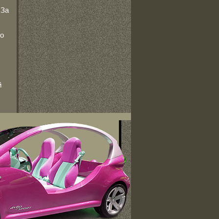
 За
го
й