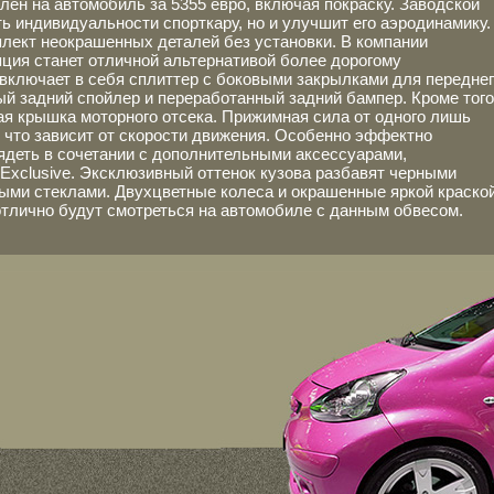
влен на автомобиль за 5355 евро, включая покраску. Заводской
ть индивидуальности спорткару, но и улучшит его аэродинамику.
плект неокрашенных деталей без установки. В компании
пция станет отличной альтернативой более дорогому
 включает в себя сплиттер с боковыми закрылками для передне
ый задний спойлер и переработанный задний бампер. Кроме того
я крышка моторного отсека. Прижимная сила от одного лишь
г, что зависит от скорости движения. Особенно эффектно
ядеть в сочетании с дополнительными аксессуарами,
Exclusive. Эксклюзивный оттенок кузова разбавят черными
ыми стеклами. Двухцветные колеса и окрашенные яркой краско
отлично будут смотреться на автомобиле с данным обвесом.